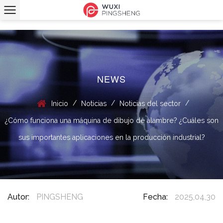
NEWS
/
/
/
Inicio
Noticias
Noticias del sector
¿Cómo funciona una máquina de dibujo de alambre? ¿Cuáles son
sus importantes aplicaciones en la producción industrial?
Autor:
PINGSHENG
Fecha:
2025,04,30