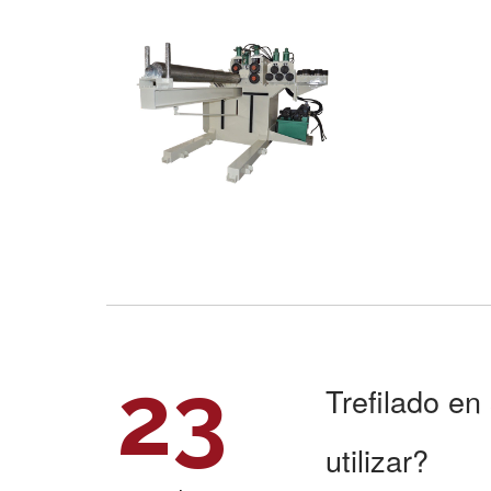
23
Trefilado e
utilizar?