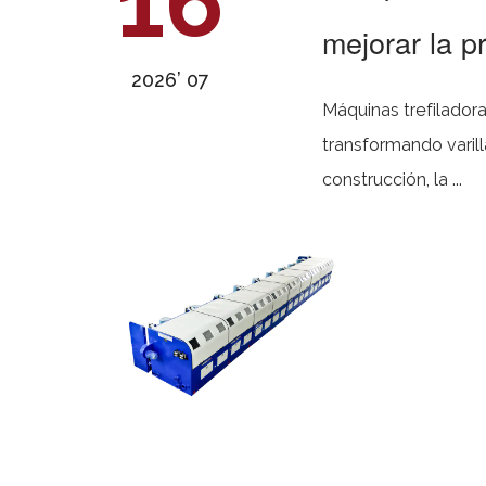
16
mejorar la p
2026’ 07
Máquinas trefiladoras desempeñan un papel fundamental en el trabajo de m
transformando varil
construcción, la ...