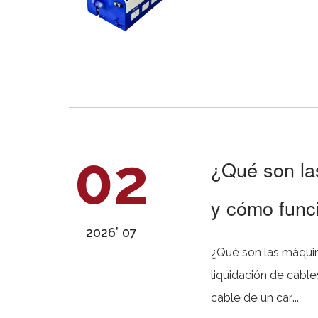
02
¿Qué son la
y cómo func
2026’ 07
¿Qué son las máquinas paga
liquidación de cables es una pieza de equipo industrial diseñada para desenrollar ala
cable de un car...