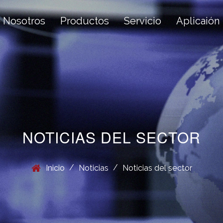
 Nosotros
Productos
Servicio
Aplicaión
NOTICIAS DEL SECTOR
/
/
Inicio
Noticias
Noticias del sector