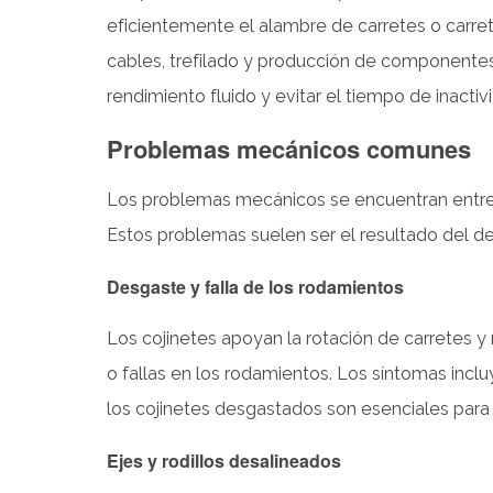
las
eficientemente el alambre de carretes o carre
máquinas
cables, trefilado y producción de componente
pagadoras
de
rendimiento fluido y evitar el tiempo de inactiv
cables
Problemas mecánicos comunes
automáticas
2
Los problemas mecánicos se encuentran entre 
Problemas
Estos problemas suelen ser el resultado del d
mecánicos
comunes
Desgaste y falla de los rodamientos
2.1
Desgaste
Los cojinetes apoyan la rotación de carretes y
y
o fallas en los rodamientos. Los síntomas inclu
falla
los cojinetes desgastados son esenciales para 
de
los
Ejes y rodillos desalineados
rodamientos