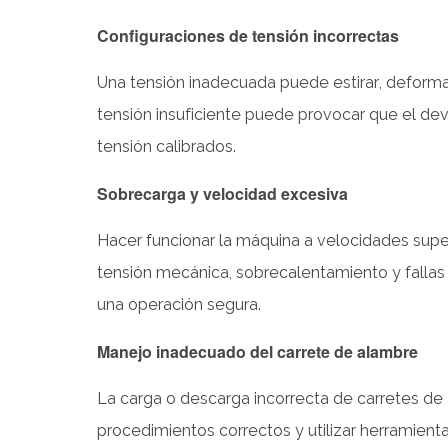
Comparación
de
Configuraciones de tensión incorrectas
problemas
Una tensión inadecuada puede estirar, deforma
y
soluciones
tensión insuficiente puede provocar que el deva
comunes
tensión calibrados.
7
Sobrecarga y velocidad excesiva
Conclusión
Hacer funcionar la máquina a velocidades supe
tensión mecánica, sobrecalentamiento y fallas
una operación segura.
Manejo inadecuado del carrete de alambre
La carga o descarga incorrecta de carretes de
procedimientos correctos y utilizar herramien