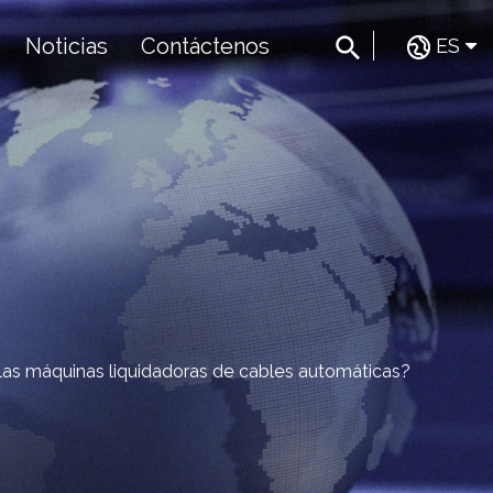
Noticias
Contáctenos
ES
as máquinas liquidadoras de cables automáticas?