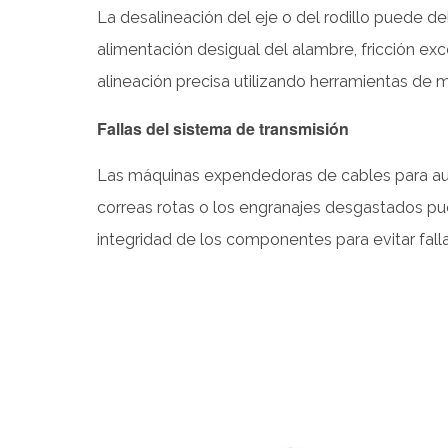
2.2
La desalineación del eje o del rodillo puede d
Ejes
alimentación desigual del alambre, fricción e
y
alineación precisa utilizando herramientas de
rodillos
desalineados
Fallas del sistema de transmisión
2.3
Fallas
Las máquinas expendedoras de cables para auto
del
correas rotas o los engranajes desgastados pued
sistema
integridad de los componentes para evitar falla
de
transmisión
3
Problemas
con
el
sistema
eléctrico