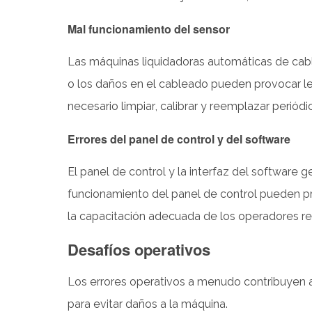
y
Mal funcionamiento del sensor
velocidad
excesiva
Las máquinas liquidadoras automáticas de cabl
4.3
o los daños en el cableado pueden provocar lec
Manejo
necesario limpiar, calibrar y reemplazar perió
inadecuado
del
Errores del panel de control y del software
carrete
de
El panel de control y la interfaz del software 
alambre
funcionamiento del panel de control pueden pr
5
la capacitación adecuada de los operadores re
Mejores
prácticas
Desafíos operativos
de
mantenimiento
Los errores operativos a menudo contribuyen 
6
para evitar daños a la máquina.