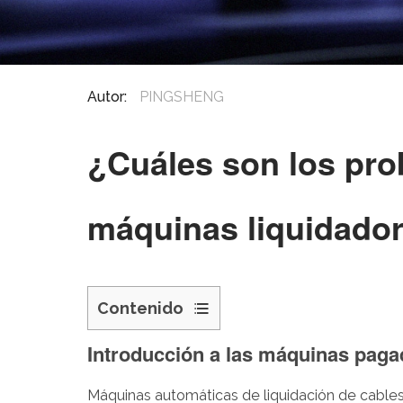
Autor:
PINGSHENG
¿Cuáles son los pr
máquinas liquidador
Contenido
1
Introducción a las máquinas paga
Introducción
a
Máquinas automáticas de liquidación de cable