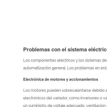
del
panel
de
control
y
del
software
4
Problemas con el sistema eléctric
Desafíos
operativos
Los componentes eléctricos y los sistemas de c
4.1
automatización general. Los problemas en est
Configuraciones
Electrónica de motores y accionamientos
de
tensión
Los motores pueden sobrecalentarse debido a so
incorrectas
electrónicos del variador, como inversores o 
4.2
Sobrecarga
un suministro de voltaje adecuado, ventilación