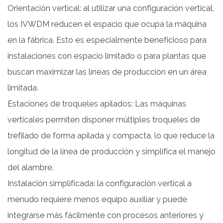
Orientación vertical: al utilizar una configuración vertical,
y
materiales
los IVWDM reducen el espacio que ocupa la máquina
de
en la fábrica. Esto es especialmente beneficioso para
cables
instalaciones con espacio limitado o para plantas que
8
buscan maximizar las líneas de producción en un área
8.
limitada.
Mantenimiento
reducido
Estaciones de troqueles apilados: Las máquinas
y
verticales permiten disponer múltiples troqueles de
vida
trefilado de forma apilada y compacta, lo que reduce la
útil
longitud de la línea de producción y simplifica el manejo
más
del alambre.
larga
Instalación simplificada: la configuración vertical a
del
equipo
menudo requiere menos equipo auxiliar y puede
9
integrarse más fácilmente con procesos anteriores y