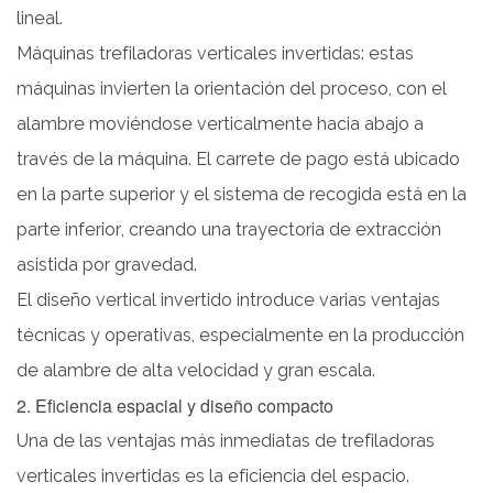
mejorados
lineal.
5
Máquinas trefiladoras verticales invertidas: estas
5.
máquinas invierten la orientación del proceso, con el
Eficiencia
alambre moviéndose verticalmente hacia abajo a
Energética
6
través de la máquina. El carrete de pago está ubicado
6.
en la parte superior y el sistema de recogida está en la
Seguridad
parte inferior, creando una trayectoria de extracción
y
asistida por gravedad.
ergonomía
El diseño vertical invertido introduce varias ventajas
mejoradas
técnicas y operativas, especialmente en la producción
7
7.
de alambre de alta velocidad y gran escala.
Mayor
2. Eficiencia espacial y diseño compacto
flexibilidad
Una de las ventajas más inmediatas de
trefiladoras
en
verticales invertidas
es la eficiencia del espacio.
tamaños