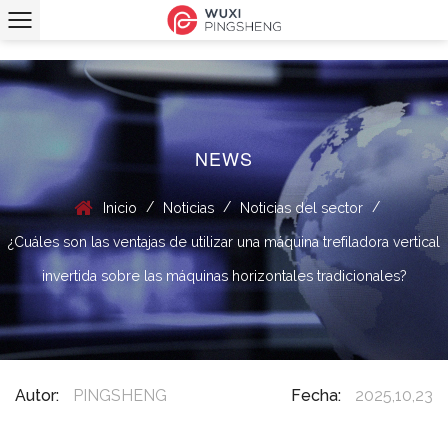
NEWS
/
/
/
Inicio
Noticias
Noticias del sector
¿Cuáles son las ventajas de utilizar una máquina trefiladora vertical
invertida sobre las máquinas horizontales tradicionales?
Autor:
PINGSHENG
Fecha:
2025,10,23