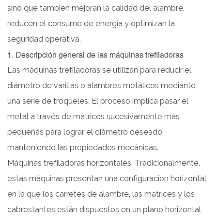
sino que también mejoran la calidad del alambre,
diseño
reducen el consumo de energía y optimizan la
compacto
3
seguridad operativa.
3.
1. Descripción general de las máquinas trefiladoras
Dibujo
Las máquinas trefiladoras se utilizan para reducir el
asistido
diámetro de varillas o alambres metálicos mediante
por
una serie de troqueles. El proceso implica pasar el
gravedad
4
metal a través de matrices sucesivamente más
4.
pequeñas para lograr el diámetro deseado
Calidad
manteniendo las propiedades mecánicas.
del
Máquinas trefiladoras horizontales: Tradicionalmente,
cable
estas máquinas presentan una configuración horizontal
y
en la que los carretes de alambre, las matrices y los
acabado
superficial
cabrestantes están dispuestos en un plano horizontal