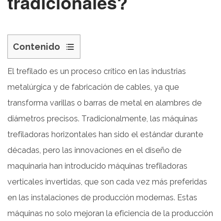
tradicionales?
Contenido
1
El trefilado es un proceso crítico en las industrias
1.
Descripción
metalúrgica y de fabricación de cables, ya que
general
transforma varillas o barras de metal en alambres de
de
diámetros precisos. Tradicionalmente, las máquinas
las
trefiladoras horizontales han sido el estándar durante
máquinas
décadas, pero las innovaciones en el diseño de
trefiladoras
maquinaria han introducido máquinas trefiladoras
2
2.
verticales invertidas, que son cada vez más preferidas
Eficiencia
en las instalaciones de producción modernas. Estas
espacial
máquinas no solo mejoran la eficiencia de la producción
y